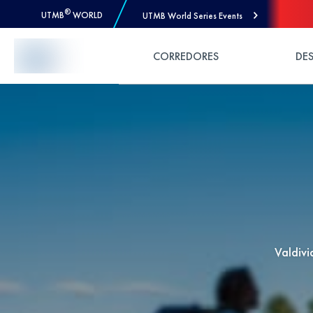
®
UTMB
WORLD
UTMB World Series Events
Skip to Content
CORREDORES
DE
Valdivi