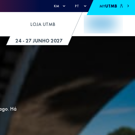
MY
UTMB
KM
PT
LOJA UTMB
24 - 27 JUNHO 2027
iago. Há